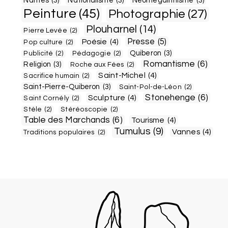
Nantes
(3)
Nationalisme
(3)
Néomégalithisme
(3)
Peinture
(45)
Photographie
(27)
Plouharnel
(14)
Pierre Levée
(2)
Presse
(5)
Poésie
(4)
Pop culture
(2)
Quiberon
(3)
Publicité
(2)
Pédagogie
(2)
Romantisme
(6)
Religion
(3)
Roche aux Fées
(2)
Saint-Michel
(4)
Sacrifice humain
(2)
Saint-Pierre-Quiberon
(3)
Saint-Pol-de-Léon
(2)
Stonehenge
(6)
Sculpture
(4)
Saint Cornély
(2)
Stèle
(2)
Stéréoscopie
(2)
Table des Marchands
(6)
Tourisme
(4)
Tumulus
(9)
Vannes
(4)
Traditions populaires
(2)