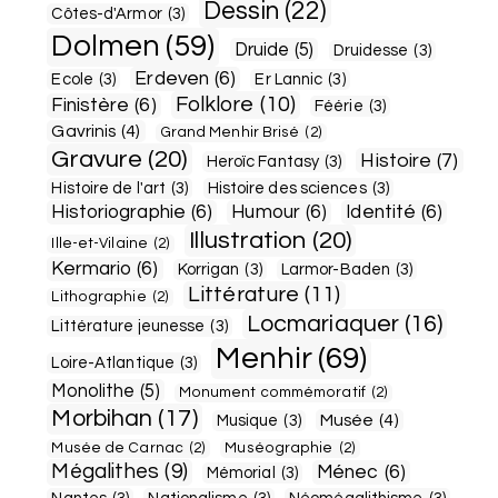
Dessin
(22)
Côtes-d'Armor
(3)
Dolmen
(59)
Druide
(5)
Druidesse
(3)
Erdeven
(6)
Ecole
(3)
Er Lannic
(3)
Folklore
(10)
Finistère
(6)
Féérie
(3)
Gavrinis
(4)
Grand Menhir Brisé
(2)
Gravure
(20)
Histoire
(7)
Heroïc Fantasy
(3)
Histoire de l'art
(3)
Histoire des sciences
(3)
Historiographie
(6)
Humour
(6)
Identité
(6)
Illustration
(20)
Ille-et-Vilaine
(2)
Kermario
(6)
Korrigan
(3)
Larmor-Baden
(3)
Littérature
(11)
Lithographie
(2)
Locmariaquer
(16)
Littérature jeunesse
(3)
Menhir
(69)
Loire-Atlantique
(3)
Monolithe
(5)
Monument commémoratif
(2)
Morbihan
(17)
Musée
(4)
Musique
(3)
Musée de Carnac
(2)
Muséographie
(2)
Mégalithes
(9)
Ménec
(6)
Mémorial
(3)