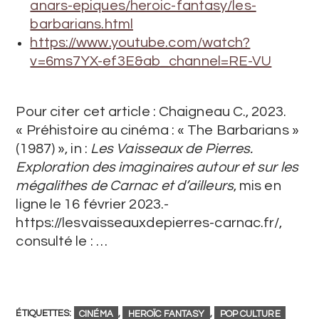
anars-epiques/heroic-fantasy/les-
barbarians.html
https://www.youtube.com/watch?
v=6ms7YX-ef3E&ab_channel=RE-VU
Pour citer cet article : Chaigneau C., 2023.
« Préhistoire au cinéma : « The Barbarians »
(1987) », in :
Les Vaisseaux de Pierres.
Exploration des imaginaires autour et sur les
mégalithes de Carnac et d’ailleurs
, mis en
ligne le 16 février 2023.-
https://lesvaisseauxdepierres-carnac.fr/,
consulté le : …
ÉTIQUETTES
:
CINÉMA
,
HEROÏC FANTASY
,
POP CULTURE