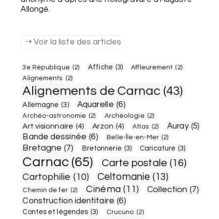
Allongé.
Voir la liste des articles
Affiche
(3)
3e République
(2)
Affleurement
(2)
Alignements
(2)
Alignements de Carnac
(43)
Aquarelle
(6)
Allemagne
(3)
Archéo-astronomie
(2)
Archéologie
(2)
Auray
(5)
Art visionnaire
(4)
Arzon
(4)
Atlas
(2)
Bande dessinée
(6)
Belle-Île-en-Mer
(2)
Bretagne
(7)
Bretonnerie
(3)
Caricature
(3)
Carnac
(65)
Carte postale
(16)
Celtomanie
(13)
Cartophilie
(10)
Cinéma
(11)
Collection
(7)
Chemin de fer
(2)
Construction identitaire
(6)
Contes et légendes
(3)
Crucuno
(2)